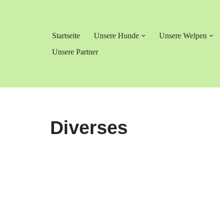
Zum
Startseite
Unsere Hunde
Unsere Welpen
Inhalt
springen
Unsere Partner
Diverses