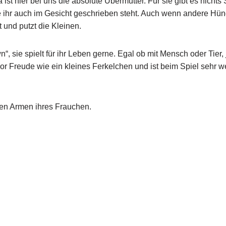
a ist hier bei uns die absolute Übermutter. Für sie gibt es nic
die ihr auch im Gesicht geschrieben steht. Auch wenn andere Hü
t und putzt die Kleinen.
“, sie spielt für ihr Leben gerne. Egal ob mit Mensch oder Tier,
r Freude wie ein kleines Ferkelchen und ist beim Spiel sehr we
den Armen ihres Frauchen.