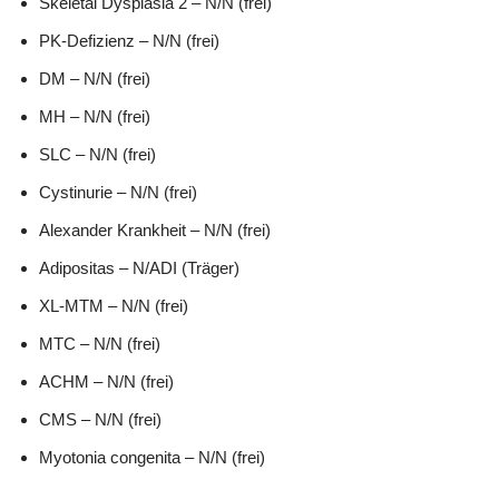
Skeletal Dysplasia 2 – N/N (frei)
PK-Defizienz – N/N (frei)
DM – N/N (frei)
MH – N/N (frei)
SLC – N/N (frei)
Cystinurie – N/N (frei)
Alexander Krankheit – N/N (frei)
Adipositas – N/ADI (Träger)
XL-MTM – N/N (frei)
MTC – N/N (frei)
ACHM – N/N (frei)
CMS – N/N (frei)
Myotonia congenita – N/N (frei)