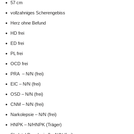
57 cm
vollzahniges Scherengebiss
Herz ohne Befund
HD frei
ED frei
PL frei
OCD frei
PRA – N/N (frei)
EIC – N/N (frei)
OSD – N/N (frei)
CNM – N/N (frei)
Narkolepsie – N/N (frei)
HNPK – N/HNPK (Träger)