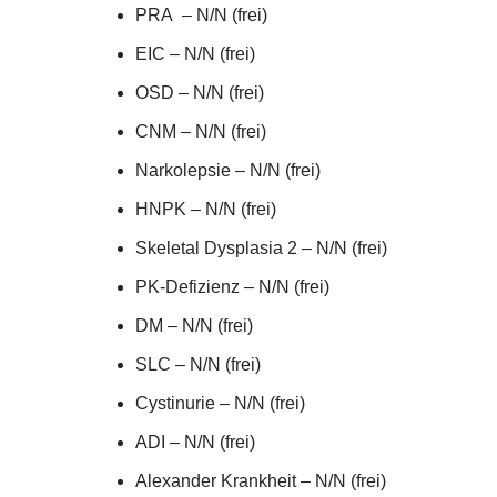
PRA – N/N (frei)
EIC – N/N (frei)
OSD – N/N (frei)
CNM – N/N (frei)
Narkolepsie – N/N (frei)
HNPK – N/N (frei)
Skeletal Dysplasia 2 – N/N (frei)
PK-Defizienz – N/N (frei)
DM – N/N (frei)
SLC – N/N (frei)
Cystinurie – N/N (frei)
ADI – N/N (frei)
Alexander Krankheit – N/N (frei)