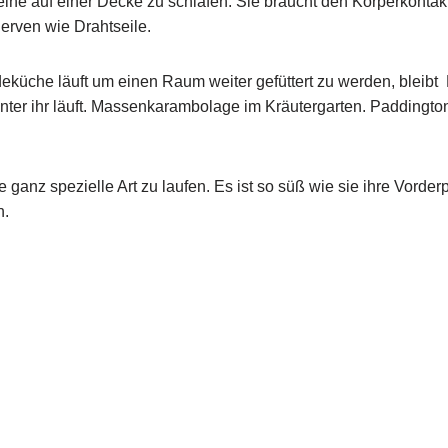
 alleine auf einer Decke zu schlafen. Sie braucht den Körperkont
erven wie Drahtseile.
küche läuft um einen Raum weiter gefüttert zu werden, bleibt
inter ihr läuft. Massenkarambolage im Kräutergarten. Paddington 
ganz spezielle Art zu laufen. Es ist so süß wie sie ihre Vorderp
n.